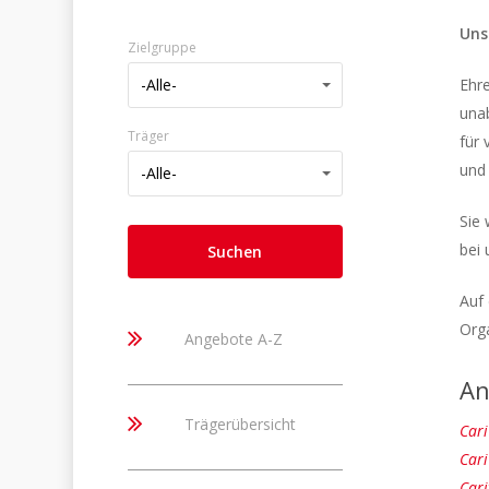
Uns
Zielgruppe
Zielgruppe
-Alle-
Ehre
unab
Träger
für 
Träger
und
-Alle-
Sie 
bei 
Auf 
Org
Angebote A-Z
An
Trägerübersicht
Cari
Cari
Cari