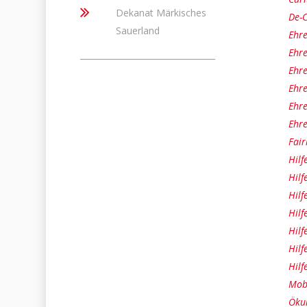
Dekanat Märkisches
De-C
Sauerland
Ehre
Ehre
Ehr
Ehr
Ehr
Ehr
Fair
Hilf
Hilf
Hilf
Hilf
Hilf
Hilf
Hilf
Mobi
Ökum