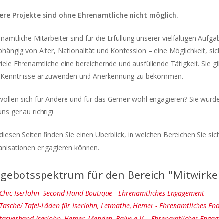
ere Projekte sind ohne Ehrenamtliche nicht möglich.
namtliche Mitarbeiter sind für die Erfüllung unserer vielfältigen Auf
hängig von Alter, Nationalität und Konfession – eine Möglichkeit, sic
viele Ehrenamtliche eine bereichernde und ausfüllende Tätigkeit. Sie 
 Kenntnisse anzuwenden und Anerkennung zu bekommen.
wollen sich für Andere und für das Gemeinwohl engagieren? Sie würde
uns genau richtig!
diesen Seiten finden Sie einen Überblick, in welchen Bereichen Sie si
anisationen engagieren können.
gebotsspektrum für den Bereich "Mitwirke
Chic Iserlohn -Second-Hand Boutique - Ehrenamtliches Engagement
Tasche/ Tafel-Läden für Iserlohn, Letmathe, Hemer - Ehrenamtliches E
tasverband Iserlohn, Hemer, Menden, Balve e.V. - Ehrenamtliches Enga