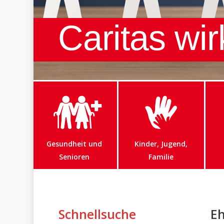
Caritas wir
Gesundheit und
Kinder, Jugend,
Senioren
Familie
Schnellsuche
E