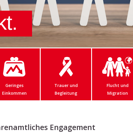
kt.
Geringes
Trauer und
Flucht und
Einkommen
Begleitung
Migration
hrenamtliches Engagement