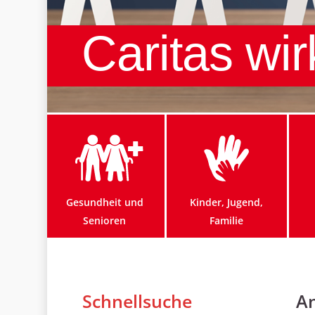
Caritas wir
Gesundheit und
Kinder, Jugend,
Senioren
Familie
Schnellsuche
An