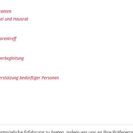
ranten
el und Hausrat
orentreff
erbegleitung
rstützung bedürftiger Personen
stmögliche Erfahrung zu bieten, indem wir uns an Ihre Präferenz