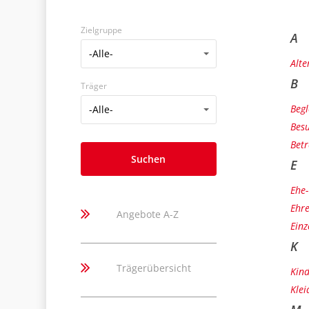
Zielgruppe
A
Zielgruppe
-Alle-
Alt
B
Träger
Träger
Beg
-Alle-
Bes
Bet
E
Ehe
Ehr
Angebote A-Z
Einz
K
Trägerübersicht
Kind
Kle