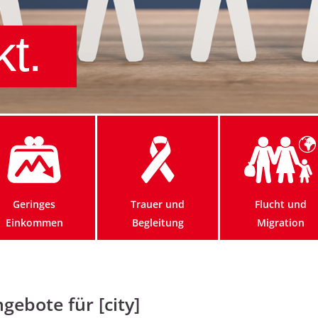
kt.
Geringes
Trauer und
Flucht und
Einkommen
Begleitung
Migration
gebote für [city]