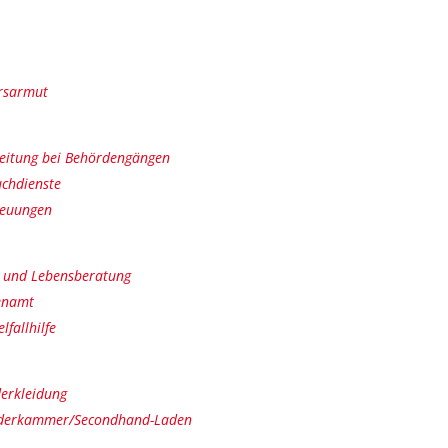
ersarmut
leitung bei Behördengängen
uchdienste
reuungen
- und Lebensberatung
enamt
elfallhilfe
erkleidung
iderkammer/Secondhand-Laden