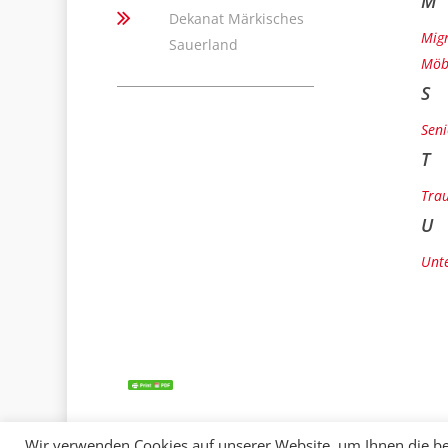
M
Dekanat Märkisches
Mig
Sauerland
Möb
S
Seni
T
Trau
U
Unte
Wir verwenden Cookies auf unserer Website, um Ihnen die be